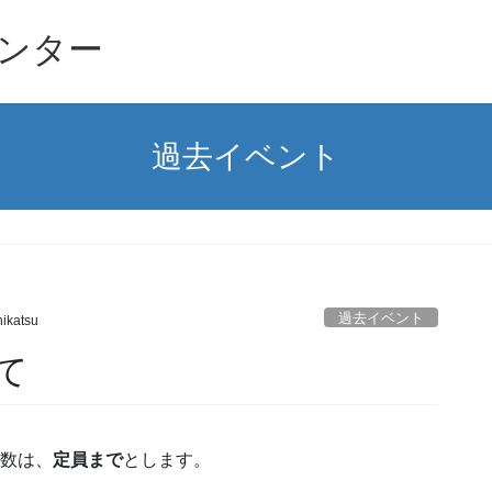
ンター
過去イベント
過去イベント
ikatsu
て
数は、
定員まで
とします。