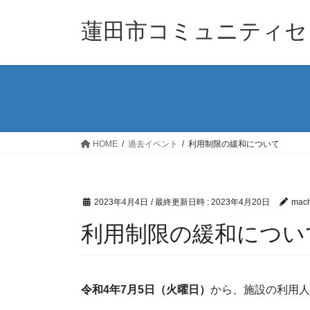
コ
ナ
ン
ビ
蓮田市コミュニティセ
テ
ゲ
ン
ー
ツ
シ
へ
ョ
ス
ン
キ
に
ッ
移
HOME
過去イベント
利用制限の緩和について
プ
動
2023年4月4日
/ 最終更新日時 :
2023年4月20日
mach
利用制限の緩和につい
令和4年7月5日（火曜日）
から、施設の利用人