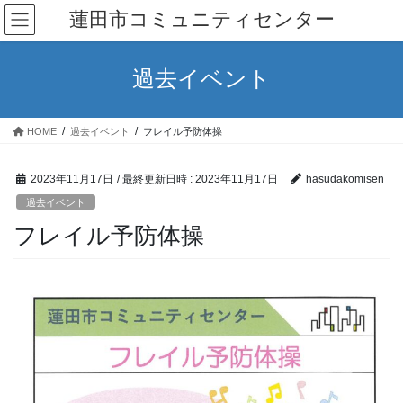
コ
ナ
蓮田市コミュニティセンター
ン
ビ
テ
ゲ
ン
ー
過去イベント
ツ
シ
へ
ョ
ス
ン
HOME
過去イベント
フレイル予防体操
キ
に
ッ
移
プ
動
2023年11月17日
/ 最終更新日時 :
2023年11月17日
hasudakomisen
過去イベント
フレイル予防体操