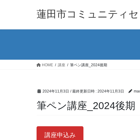
コ
ナ
ン
ビ
蓮田市コミュニティセ
テ
ゲ
ン
ー
ツ
シ
へ
ョ
ス
ン
キ
に
ッ
移
HOME
講座
筆ペン講座_2024後期
プ
動
2024年11月3日
/ 最終更新日時 :
2024年11月3日
mac
筆ペン講座_2024後期
講座申込み