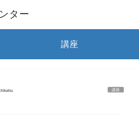
ンター
講座
講座
hikatsu