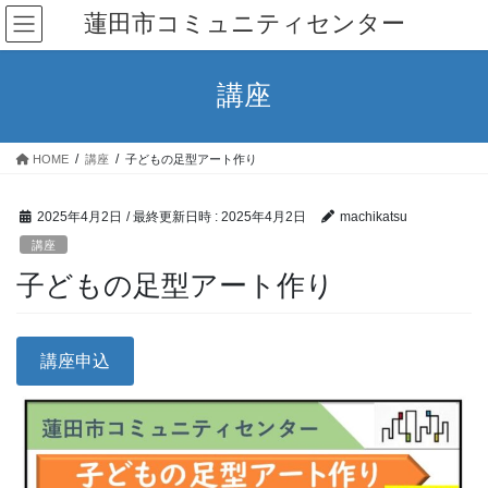
コ
ナ
蓮田市コミュニティセンター
ン
ビ
テ
ゲ
ン
ー
講座
ツ
シ
へ
ョ
ス
ン
HOME
講座
子どもの足型アート作り
キ
に
ッ
移
プ
動
2025年4月2日
/ 最終更新日時 :
2025年4月2日
machikatsu
講座
子どもの足型アート作り
講座申込