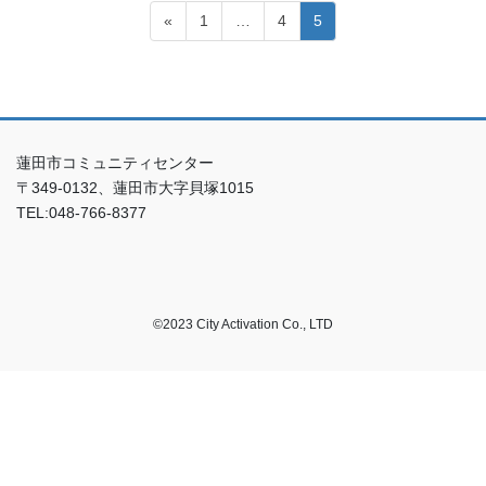
投
固
固
固
«
1
…
4
5
稿
定
定
定
ペ
ペ
ペ
ナ
ー
ー
ー
ビ
ジ
ジ
ジ
ゲ
蓮田市コミュニティセンター
ー
〒349-0132、蓮田市大字貝塚1015
シ
TEL:048-766-8377
ョ
ン
©2023 City Activation Co., LTD