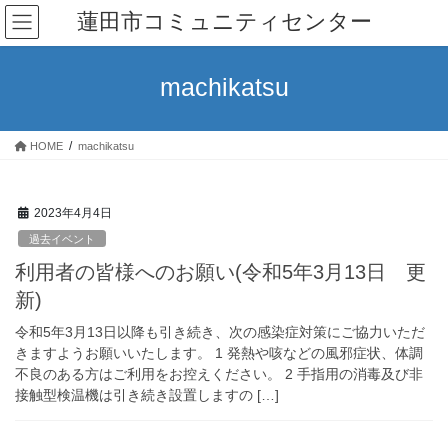
コ
ナ
蓮田市コミュニティセンター
ン
ビ
テ
ゲ
ン
ー
machikatsu
ツ
シ
へ
ョ
ス
ン
HOME
machikatsu
キ
に
ッ
移
プ
動
2023年4月4日
過去イベント
利用者の皆様へのお願い(令和5年3月13日 更
新)
令和5年3月13日以降も引き続き、次の感染症対策にご協力いただ
きますようお願いいたします。 1 発熱や咳などの風邪症状、体調
不良のある方はご利用をお控えください。 2 手指用の消毒及び非
接触型検温機は引き続き設置しますの […]