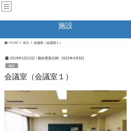
コ
ナ
蓮田市コミュニティセンター
ン
ビ
テ
ゲ
ン
ー
施設
ツ
シ
へ
ョ
ス
ン
HOME
施設
会議室（会議室１）
キ
に
ッ
移
プ
動
2019年5月23日
/ 最終更新日時 :
2022年4月9日
施設
会議室（会議室１）