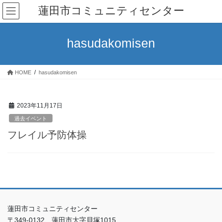
コ
ナ
蓮田市コミュニティセンター
ン
ビ
テ
ゲ
ン
ー
hasudakomisen
ツ
シ
へ
ョ
ス
ン
HOME
hasudakomisen
キ
に
ッ
移
プ
動
2023年11月17日
過去イベント
フレイル予防体操
蓮田市コミュニティセンター
〒349-0132、蓮田市大字貝塚1015